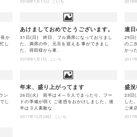
2018年1月11日
こいち
2018
あけましておめでとうございます。
連日
が長か
31日(日) 終日、フル満席になっておりまし
29日
て忙し
た。満席の中、元旦を迎える 事ができまし
の二
た。得田様から東...
かった
2018年1月1日
こいち
2017
年末、盛り上がってます
盛況
ウン
26日(火) 前半は４～５人でまったり。フー
23日
間でし
ドの準備が弱く ご迷惑をおかけしました。後
した
半は３人素敵な...
ご来店
2017年12月28日
こいち
2017