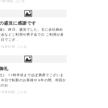
年1月10日
こいち
の盛況に感謝です
(金) 終日、盛況でした。主に会社納め
次会などご利用や男子会での ご利用が多
日でござ...
年12月31日
こいち
御礼
(土) 11時半頃までほぼ満席でございま
。今日で転勤のお客様や 6年の間、何回か
のお...
年12月25日
こいち