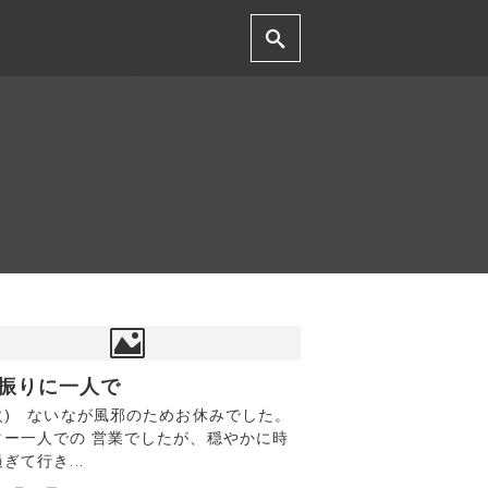
振りに一人で
(火) ないなが風邪のためお休みでした。
ター一人での 営業でしたが、穏やかに時
ぎて行き...