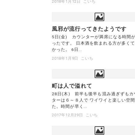
2018年1月12日
こいち
風邪が流行ってきたようです
5日(金) カウンターが満席になる時間
ったです。 日本酒を飲まれる方が多く
かった。 6日...
2018年1月9日
こいち
町は人で溢れて
28日(木) 前半も後半も混み過ぎずもカ
ターは６～８人で ワイワイと楽しい空
た。時間が早く...
2017年12月29日
こいち