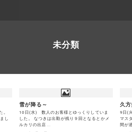
未分類
雪が降る～
久方
た。
10日(水) 数人のお客様とゆっくりしていま
9日
りまし
した。 なつきは出勤が残り９回となるとかメ
マス
ルカリの出店 ...
間が過